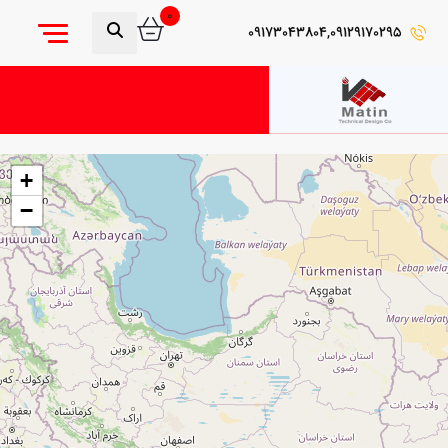
0
09173043804,09129170295
+
−