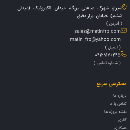
شیراز، شهرک صنعتی بزرگ، میدان الکترونیک (میدان
ششم)، خیابان ابزار دقیق
( آدرس )
sales@matinfrp.com
matin_frp@yahoo.com
( ایمیل )
09129170295
( شماره تماس )
دسترسی سریع
درباره ما
تماس با ما
نقشه پروژه ها
گالری
همکاری