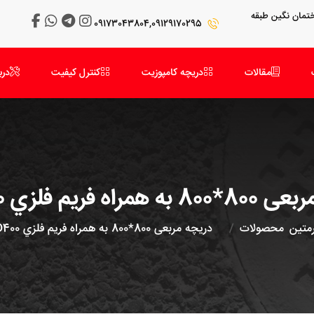
 میدان سرو و میدان کتاب-بلوار سروغربی-پلاک 98-ساختمان نگین طبقه
09173043804,09129170295
مقالات
دریچه کامپوزیت
کنترل کیفیت
درب
همراه فریم فلزي D400
متین
محصولات
دریچه مربعی 800*800 به همراه فریم فلزي D400