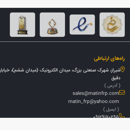
راه‌های ارتباطی
شیراز، شهرک صنعتی بزرگ، میدان الکترونیک (میدان ششم)، خیابان 
دقیق
( آدرس )
sales@matinfrp.com
matin_frp@yahoo.com
( ایمیل )
09129170295
( شماره تماس )