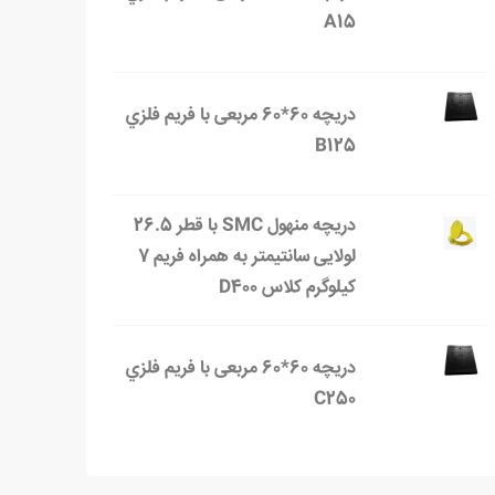
A15
دریچه 60*60 مربعی با فریم فلزي
B125
دریچه منهول SMC با قطر 26.5
لولایی سانتیمتر به همراه فریم 7
کیلوگرم کلاس D400
دریچه 60*60 مربعی با فریم فلزي
C250