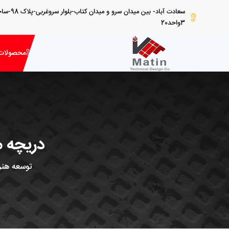
سعادت آباد- بین
3واحد20
محصولات
دریچه مربعی 800*800 به 
توسعه هنر