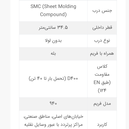
SMC (Sheet Molding
جنس درب
Compound)
قطر داخلی
34.5 سانتی‌متر
نوع درب
بدون لولا
همراه با فریم
بله
کلاس
مقاومت
D400 (تحمل بار تا 40 تن)
(طبق EN
124)
مدل فریم
940
خیابان‌های اصلی، مناطق صنعتی،
کاربرد
مراکز پرتردد با عبور وسایل نقلیه