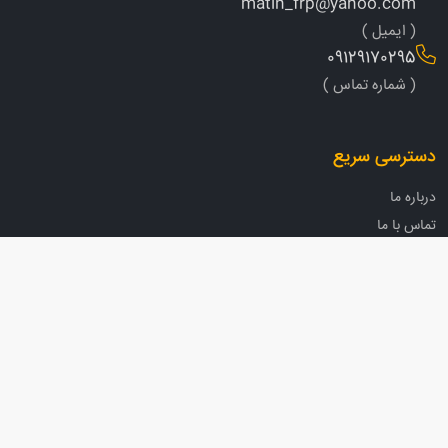
matin_frp@yahoo.com
( ایمیل )
09129170295
( شماره تماس )
دسترسی سریع
درباره ما
تماس با ما
نقشه پروژه ها
گالری
همکاری