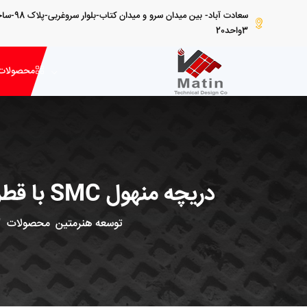
سعادت آباد- بین
3واحد20
محصولات
دریچه منهول SMC با قطر 26.5 لولایی سانتیمتر به همراه فریم 7 کیلوگرم کلاس D400
توسعه هنرمتین
محصولات