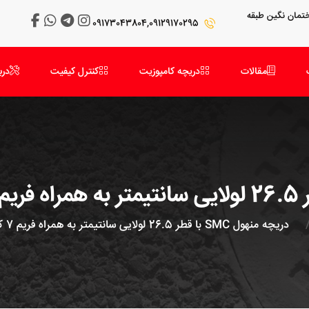
 میدان سرو و میدان کتاب-بلوار سروغربی-پلاک 98-ساختمان نگین طبقه
09173043804,09129170295
مقالات
دریچه کامپوزیت
کنترل کیفیت
درب
دریچه منهول SMC با قطر 26.5 لولایی سانتیمتر به همراه فریم 7 کیلوگرم کلاس D400