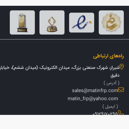
راه‌های ارتباطی
شیراز، شهرک صنعتی بزرگ، میدان الکترونیک (میدان ششم)، خیابان 
دقیق
( آدرس )
sales@matinfrp.com
matin_frp@yahoo.com
( ایمیل )
09129170295
( شماره تماس )